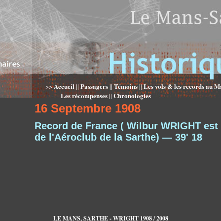
Accueil
Passagers
Témoins
Les vols & les records au M
>>
||
||
||
Les récompenses
Chronologies
||
16 Septembre 1908
Record de France ( Wilbur WRIGHT es
de l'Aéroclub de la Sarthe) — 39' 18
LE MANS, SARTHE - WRIGHT 1908 / 2008