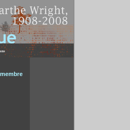
ans
t membre