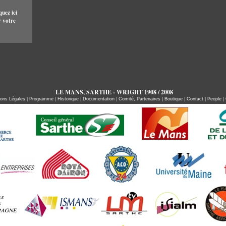
quez ici
 votre
LE MANS, SARTHE - WRIGHT 1908 / 2008
ons Légales
|
Programme
|
Historique
|
Documentation
|
Comité, Partenaires
|
Boutique
|
Contact
|
People
|