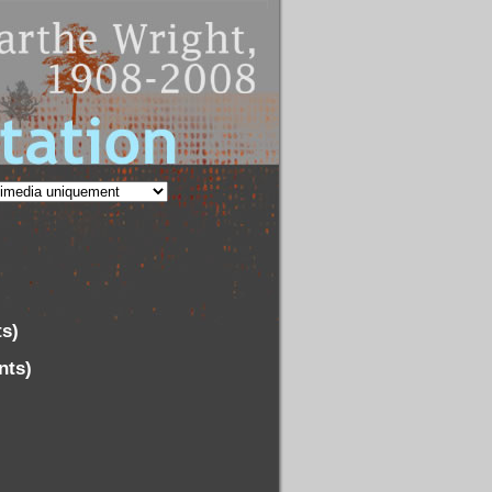
ts)
nts)